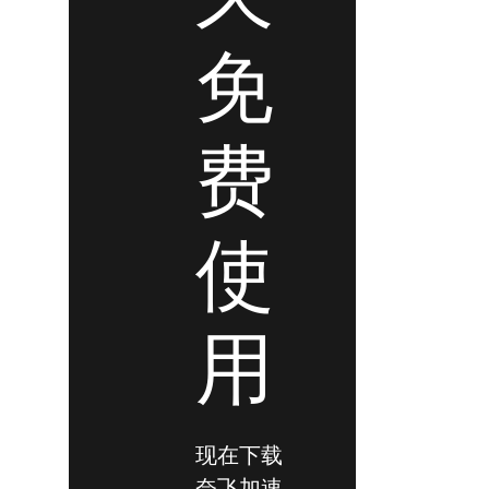
免
费
使
用
现在下载
奈飞加速