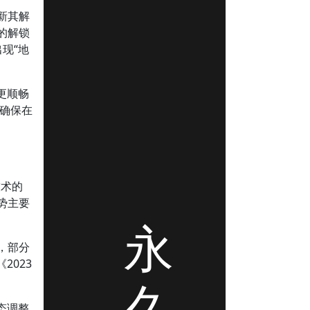
更新其解
的解锁
现“地
更顺畅
以确保在
技术的
势主要
永
，部分
2023
久
态调整