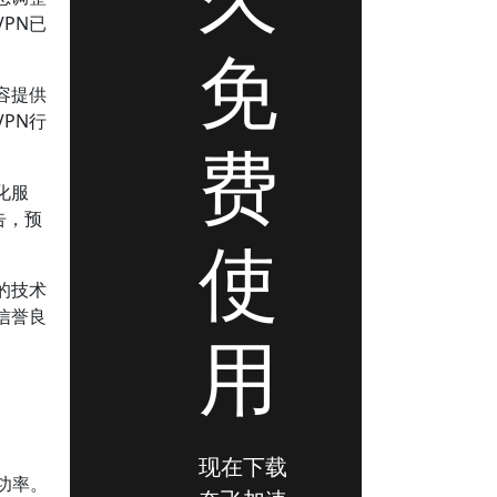
PN已
免
容提供
PN行
费
化服
告，预
使
的技术
信誉良
用
现在下载
功率。